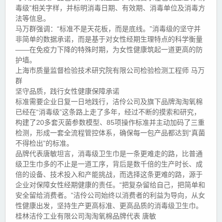
毒级”相关字样，并标明消毒日期、有效期、消毒单位及消毒方
法等信息。
马万群强调：“标准不是天花板，而是底线。”消毒级的坚守并
非简单的数据承诺，而是基于对女性经期生理特点的科学衡量
——在免疫力下降的特殊时期，为女性健康筑起一道更高的防
护墙。
上海市质量监督检验技术研究院有限公司检验检测工程师 马万
群
坚守品质，践行女性健康保障承诺
标准需要企业日复一日地践行，洁伶公司及旗下品牌淘淘氧棉
已经在“消毒级”这条路上走了多年，经过不断的摸索和研究，
构建了20多套灭菌参数模型、85项操作标准并主动加码了三重
检测，形成一套全流程管控体系，确保每一包产品都达到“真菌
不得检出”的标准。
品牌代表唐敏坦言，消毒级卫生巾是一条更难走的路，比普通
级卫生巾多的不止是一道工序，背后是数千倍的生产时长、成
倍的设备、技术投入和产能挑战，而选择这条更难的路，源于
企业对保障女性经期健康的责任。“把复杂留给自己，把简单和
安全留给消费者。”洁伶公司始终以消费者的利益为导向，从女
性健康出发，坚持生产更高标准、更高品质的消毒级卫生巾。
桂林洁伶工业有限公司淘淘氧棉品牌代表 唐敏