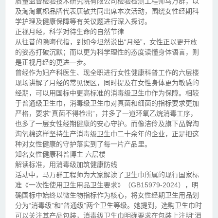
质量监督检验技术研究院有限公司检验检测工程师马万群，以
及淘淘氧棉品牌代表唐敏共同出席本次活动，围绕女性经期科
学护理及健康保障等有关议题进行深入探讨。
正视月经，科学对待生命的自然节律
从往昔的隐晦代指，到如今坦然说出“月经”，女性正以更开放
的姿态打破沉默；而以更为科学理性的态度读懂身体语言，则
是正视月经的更进一步。
曾经作为妇产科医生、现全职进行女性健康科普工作的六层楼
现场讲解了月经的常见误区，同时提及在女性身体更为敏感的
经期，可以用国标中更高标准的消毒级卫生巾作为保障。相较
于普通级卫生巾，消毒级卫生巾对真菌和细菌的指标要求更加
严格，要求“真菌不得检出”，并多了一道环氧乙烷消毒工序，
也多了一层女性经期健康的安心守护。而像洁伶及旗下品牌淘
淘氧棉这样坚持生产消毒级卫生巾二十余年的企业，正是把这
种对女性健康的守护落实到了每一片产品里。
知名女性健康科普博主 六层楼
解读标准，用消毒级加筑健康防线
活动中，马万群工程师为大家解读了卫生巾所属的现行国家标
准《一次性使用卫生用品卫生要求》（GB15979-2024），明
确国标中始终以微生物指标作为核心，将女性经期卫生用品划
分为“消毒级”和“普通级”两个卫生等级。她提到，选购卫生巾时
可以关注其产品包装，消毒级卫生巾明确要求在包装上注明“消