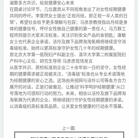
凝聚多方共识，绘就健康安心未来
在圆桌讨论环节，几位嘉宾从不同视角发出了对女性经期健康
共同的呼吁。李斐然女士提出“正视月经，即正视一半人类的日
常”，希望社会给予更多理解与包容；马彦彦教授指出月经是身
体的健康信号，呼吁女性做自己健康的第一责任人；马万群工
程师则提示大家关注标准，关注识别安全产品的金钥匙；唐敏
女士也代表企业承诺，洁伶及旗下品牌淘淘氧棉将继续坚守消
毒级标准，始终以更高标准守护女性几十年的经期健康。
原北京大学第一医院妇产科副主任、清华大学第二附属医院妇
产科中心主任、研究生导师 马彦彦现场发言
从医学共识、质检标准到企业二十余年如一日的坚守，女性经
期的健康需求被正视被关注，“消毒级”标准也从专业术语落地
为经期健康的安心之选。这场由央视网与洁伶公司等各方合力
展开的对话，正是打破偏见、让推动“科学呵护经期健康”从口
号落地为可感知行动的努力。未来，相信以洁伶及旗下品牌淘
淘氧棉为代表的企业，将继续践行守护女性经期健康的承诺，
以消毒级的高标准高品质，让关爱女性健康的行动永不落幕。
上一篇: