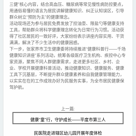
三健”核心内容，结合高血压、糖尿病等常见慢性病防控要点，
用通俗易懂的语言为居民讲解健康知识、纠正认知误区，引导
群众树立“预防为主”的健康理念。
活动现场还为参与居民免费发放了控油壶、限盐勺等健康支持
工具，帮助群众将科学健康理念转化为日常行为习惯。活动获
得了社区居民的一致好评，大家纷纷表示讲座内容实用、干货
满满，解决了不少生活中的健康困惑。
下一步，张家界市卫生健康委将持续推进“健康科普行——千场
健康知识讲座”系列活动，统筹各级医疗卫生机构、疾控中心专
家资源，聚焦不同人群健康需求，走进更多社区、乡村、企
业、学校开展健康科普活动，推动健康知识、健康服务、健康
工具下沉基层，不断提升群众健康素养和自我健康管理能力，
以实实在在的工作成效办好为民服务实事，为全市居民健康保
驾护航。
上一篇:
健康“童”行，守护成长——平度市第三人
民医院走进辖区幼儿园开展年度体检